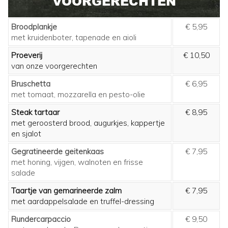
VOORGERECHTEN
Broodplankje
€ 5,95
met kruidenboter, tapenade en aioli
Proeverij
€ 10,50
van onze voorgerechten
Bruschetta
€ 6,95
met tomaat, mozzarella en pesto-olie
Steak tartaar
€ 8,95
met geroosterd brood, augurkjes, kappertje
en sjalot
Gegratineerde geitenkaas
€ 7,95
met honing, vijgen, walnoten en frisse
salade
Taartje van gemarineerde zalm
€ 7,95
met aardappelsalade en truffel-dressing
Rundercarpaccio
€ 9,50