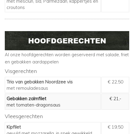
met mesclun, sla, Parmezaan, kappertjes en
croutons
HOOFDGERECHTEN
Al onze hoofdgerechten worden geserveerd met salade, friet
en gebakken aardappelen
Visgerechten
Trio van gebakken Noordzee vis
€ 22,50
met remouladesaus
Gebakken zalmfilet
€ 21,-
met tomaten-dragonsaus
Vleesgerechten
Kipfilet
€ 19,50
gevuld met mozzarella, in spek gewikkeld,